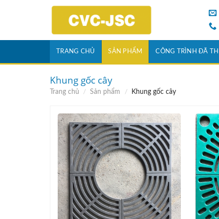
Skip
to
content
TRANG CHỦ
SẢN PHẨM
CÔNG TRÌNH ĐÃ TH
Khung gốc cây
Trang chủ
/
Sản phẩm
/
Khung gốc cây