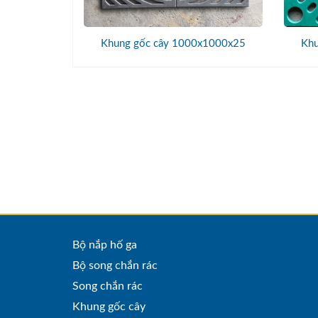
Khung gốc cây 1000x1000x25
Khu
Bộ nắp hố ga
Bộ song chắn rác
Song chắn rác
Khung gốc cây