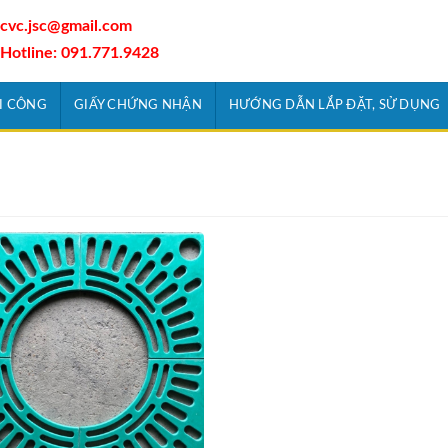
cvc.jsc@gmail.com
Hotline: 091.771.9428
I CÔNG
GIẤY CHỨNG NHẬN
HƯỚNG DẪN LẮP ĐẶT, SỬ DỤNG