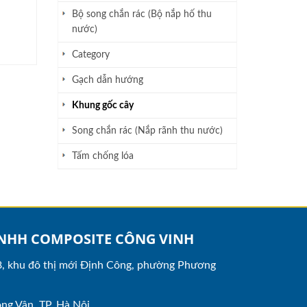
Bộ song chắn rác (Bộ nắp hố thu
nước)
Category
Gạch dẫn hướng
Khung gốc cây
Song chắn rác (Nắp rãnh thu nước)
Tấm chống lóa
NHH COMPOSITE CÔNG VINH
 8, khu đô thị mới Định Công, phường Phương
.
ng Vân, TP. Hà Nội