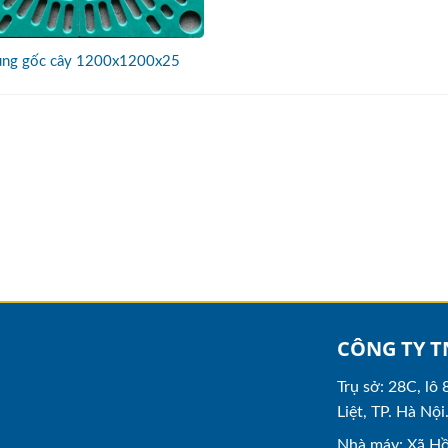
ng gốc cây 1200x1200x25
CÔNG TY T
Trụ sở: 28C, lô
Liệt, TP. Hà Nội
Nhà máy: Xã Hồ